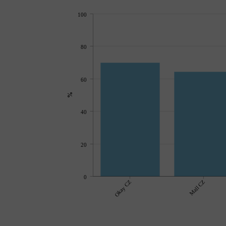
100
80
60
%
40
20
0
Okay CZ
Mall CZ