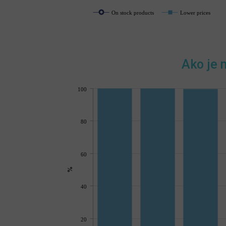
On stock products
Lower prices
Ako je 
100
80
60
%
40
20