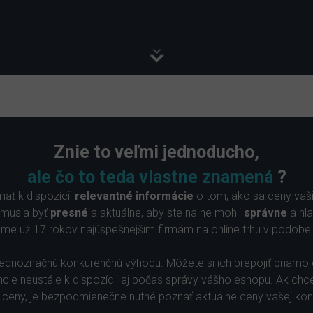
Znie to veľmi jednoducho,
ale čo to teda vlastne znamená
?
ať k dispozícii
relevantné informácie
o tom, ako sa ceny vaši
 musia byť
presné
a aktuálne, aby ste na ne mohli
správne
a hl
e už 17 rokov najúspešnejším firmám na online trhu v podobe 
 jednoznačnú konkurenčnú výhodu. Môžete si ich prepojiť priamo
ie neustále k dispozícii aj počas správy vášho eshopu. Ak chc
e ceny, je bezpodmienečne nutné poznať aktuálne ceny vašej kon