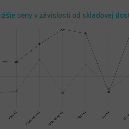
ižšie ceny v závislosti od skladovej dos
Kasa CZ
TSBohemia CZ
Onlineshop CZ
Mall CZ
Eva CZ
Okay