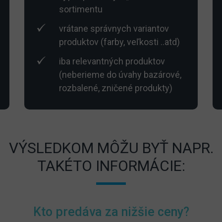
sortimentu
vrátane správnych variantov
produktov (farby, veľkosti ..atd)
iba relevantných produktov
(neberieme do úvahy bazárové,
rozbalené, zničené produkty)
VÝSLEDKOM MÔŽU BYŤ NAPR.
TAKÉTO INFORMÁCIE:
Kto predáva za nižšie ceny?