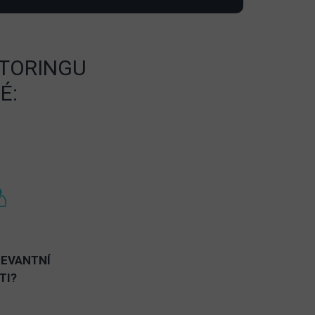
ITORINGU
É:
LEVANTNÍ
TI?