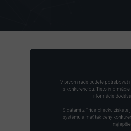
V prvom rade budete potrebovať m
s konkurenciou. Tieto informácie
informácie dodávam
S dátami z Price-checku získate
systému a mať tak ceny konkurenc
najlepši