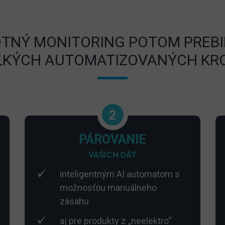
TNÝ MONITORING POTOM PREBI
ĽKÝCH AUTOMATIZOVANÝCH KR
2
PÁROVANIE
VAŠICH DÁT
inteligentným AI automatom s
možnosťou manuálneho
zásahu
aj pre produkty z „neelektro“