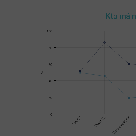
Kto má n
100
80
60
%
40
20
0
Alza CZ
Datart CZ
Electroworld CZ