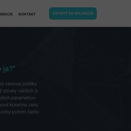
VSTÚPIŤ DO APLIKÁCIE
RENCIE
KONTAKT
 ja?“
i cenovej politiky.
ž stovky väčších či
ejších parametrov
noviť konečnú cenu
otvorby potom často