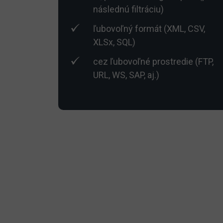
následnú filtráciu)
ľubovoľný formát (XML, CSV,
XLSx, SQL)
cez ľubovoľné prostredie (FTP,
URL, WS, SAP, aj.)