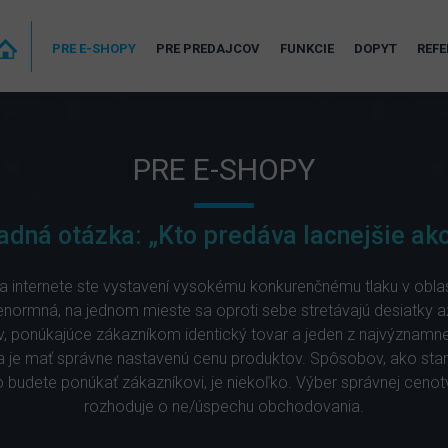
PRE E-SHOPY
PRE PREDAJCOV
FUNKCIE
DOPYT
REFE
PRE E-SHOPY
adná otázka: „Kto predáva lacnejšie ako
 internete ste vystavení vysokému konkurenčnému tlaku v oblast
enormná, na jednom mieste sa oproti sebe stretávajú desiatky a
 ponúkajúce zákazníkom identický tovar a jeden z najvýznamn
 je mať správne nastavenú cenu produktov. Spôsobov, ako sta
o budete ponúkať zákazníkovi, je niekoľko. Výber správnej cen
rozhoduje o ne/úspechu obchodovania.