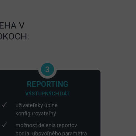
EHA V
OKOCH:
3
REPORTING
VÝSTUPNÝCH DÁT
užívateľsky úplne
konfigurovateľný
možnosť delenia reportov
podľa ľubovoľného parametra