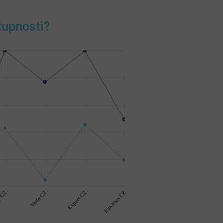
tupnosti?
 CZ
Vede CZ
Expert CZ
Euronics CZ