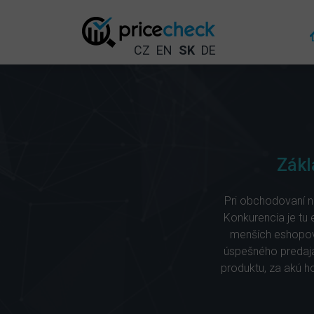
CZ
EN
SK
DE
Zákl
Pri obchodovaní na
Konkurencia je tu 
menších eshopov,
úspešného predaja
produktu, za akú h