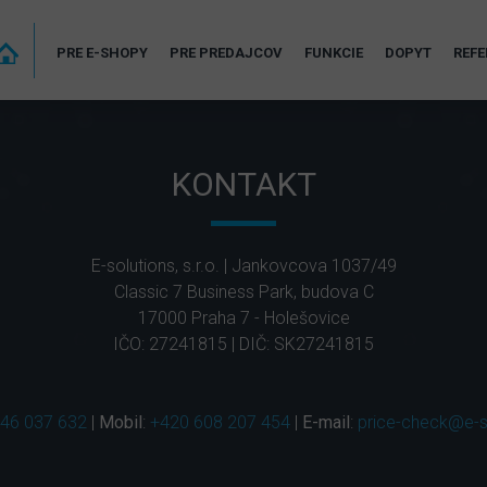
PRE E-SHOPY
PRE PREDAJCOV
FUNKCIE
DOPYT
REFE
KONTAKT
E-solutions, s.r.o. | Jankovcova 1037/49
Classic 7 Business Park, budova C
17000 Praha 7 - Holešovice
IČO: 27241815 | DIČ: SK27241815
46 037 632
|
Mobil
:
+420 608 207 454
|
E-mail
:
price-check@e-s