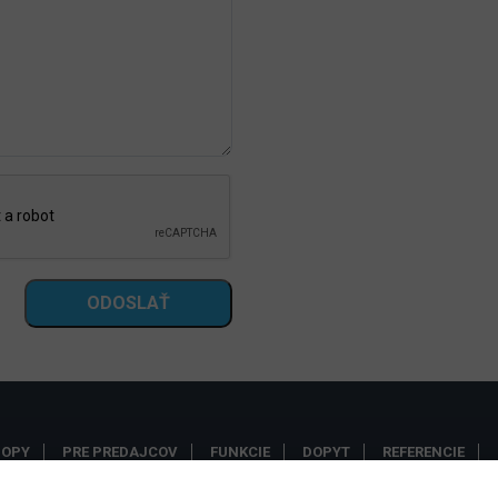
ODOSLAŤ
HOPY
PRE PREDAJCOV
FUNKCIE
DOPYT
REFERENCIE